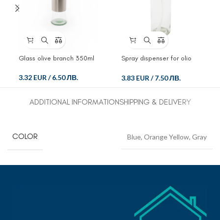
Glass olive branch 350ml
Spray dispenser for olio
and ocet
3.32 EUR
/
6.50 ЛВ.
3.83 EUR
/
7.50 ЛВ.
ADDITIONAL INFORMATION
SHIPPING & DELIVERY
COLOR
Blue
,
Orange Yellow
,
Gray