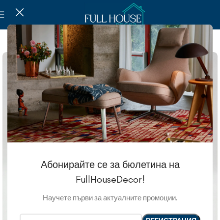
SOLD OUT
Абонирайте се за бюлетина на
FullHouseDecor!
Научете първи за актуалните промоции.