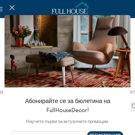
NOT FOUND
This is somewhat embarrassing, isn’t it?
It looks like nothing was found at this location. Maybe try a search?
Абонирайте се за бюлетина на
FullHouseDecor!
Научете първи за актуалните промоции.