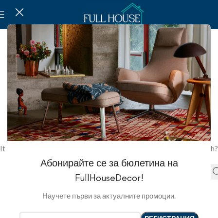
NOT FOUND
This is somewhat embarrassing, isn’t it?
It looks like nothing was found at this location. Maybe try a search?
Абонирайте се за бюлетина на
FullHouseDecor!
Научете първи за актуалните промоции.