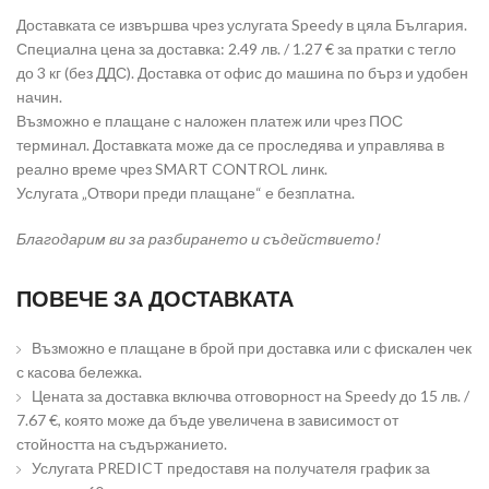
Доставката се извършва чрез услугата Speedy в цяла България.
Специална цена за доставка: 2.49 лв. / 1.27 € за пратки с тегло
до 3 кг (без ДДС). Доставка от офис до машина по бърз и удобен
начин.
Възможно е плащане с наложен платеж или чрез ПОС
терминал. Доставката може да се проследява и управлява в
реално време чрез SMART CONTROL линк.
Услугата „Отвори преди плащане“ е безплатна.
Благодарим ви за разбирането и съдействието!
ПОВЕЧЕ ЗА ДОСТАВКАТА
Възможно е плащане в брой при доставка или с фискален чек
с касова бележка.
Цената за доставка включва отговорност на Speedy до 15 лв. /
7.67 €, която може да бъде увеличена в зависимост от
стойността на съдържанието.
Услугата PREDICT предоставя на получателя график за