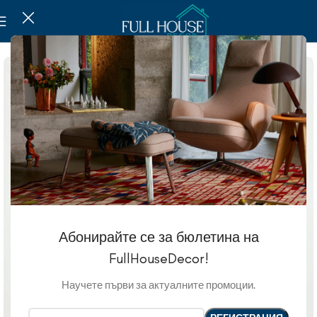
Абонирайте се за бюлетина на
FullHouseDecor!
Научете първи за актуалните промоции.