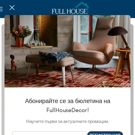
Абонирайте се за бюлетина на
FullHouseDecor!
Научете първи за актуалните промоции.