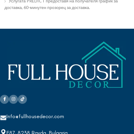
Услугата PREDICT предоставя на получателя график за
доставка, 60-минутен прозорец за доставка.
Info@fullhousedecor.com
E87, 8238 Ravda, Bulgaria