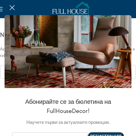
Nothing Found
Apologies, but no results were found. Perhaps searching will help find a
related post.
Абонирайте се за бюлетина на
FullHouseDecor!
Научете първи за актуалните промоции.