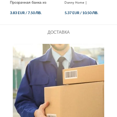
Прозрачная банка из
Danny Home |
хрустящего стекла для
Прозрачная банка для
пищевых продуктов
хранения пищевых
3.83 EUR
/
7.50 ЛВ.
5.37 EUR
/
10.50 ЛВ.
продуктов из стекла с
пробкой
ДОСТАВКА