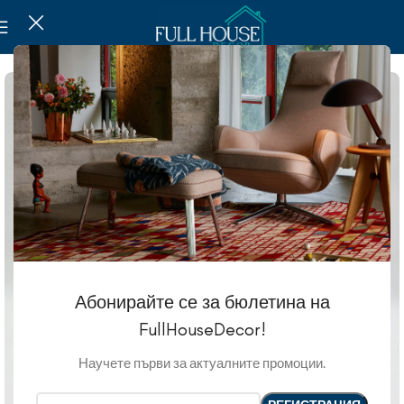
Абонирайте се за бюлетина на
FullHouseDecor!
Научете първи за актуалните промоции.