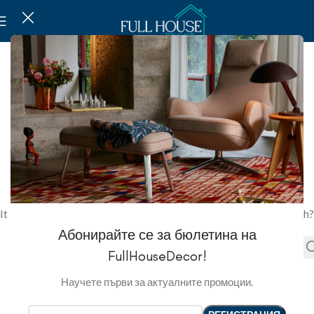
NOT FOUND
This is somewhat embarrassing, isn’t it?
It looks like nothing was found at this location. Maybe try a search?
Абонирайте се за бюлетина на
FullHouseDecor!
Научете първи за актуалните промоции.