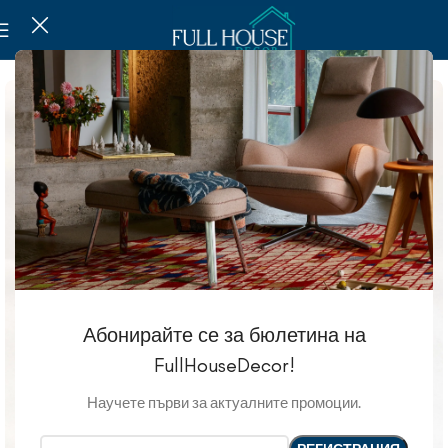
Абонирайте се за бюлетина на
FullHouseDecor!
Научете първи за актуалните промоции.