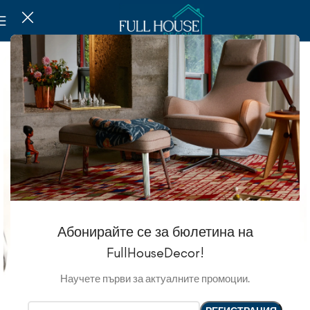
Абонирайте се за бюлетина на
FullHouseDecor!
Научете първи за актуалните промоции.