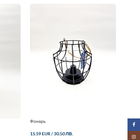
Фонарь
Фонар
Face
15.59 EUR
/
30.50 ЛВ.
16.61 
Insta