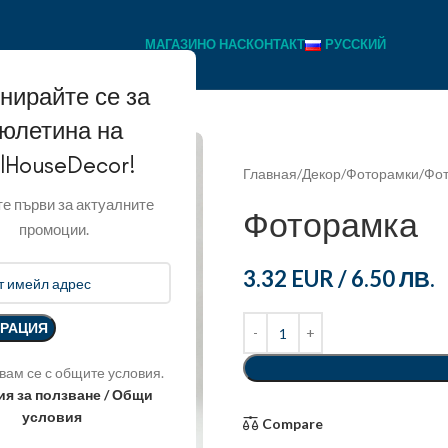
МАГАЗИН
О НАС
КОНТАКТ
РУССКИЙ
нирайте се за
юлетина на
llHouseDecor!
Главная
Декор
Фоторамки
Фо
е първи за актуалните
Фоторамка
промоции.
3.32 EUR
/
6.50 ЛВ.
вам се с общите условия.
ия за ползване / Общи
условия
Compare