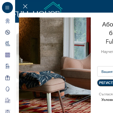
Або
б
Fu
Научет
Съглася
Услов