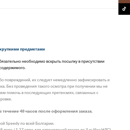
TikTo
 хрупкими предметами
обязательно необходимо вскрыть посылку в присутствии
 содержимого.
бо повреждений, их следует немедленно зафиксировать и
ка. Без проведения такого осмотра при получении мы не
жем помочь в последующих претензиях, связанных с
ровке.
в течение 48 часов после оформления заказа.
ой Speedy по всей Болгарии.
 лева / 1,27 евро для отправлений весом до 3 кг (без НДС).