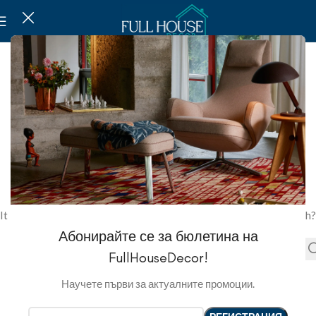
NOT FOUND
This is somewhat embarrassing, isn’t it?
It looks like nothing was found at this location. Maybe try a search?
Абонирайте се за бюлетина на
FullHouseDecor!
Научете първи за актуалните промоции.