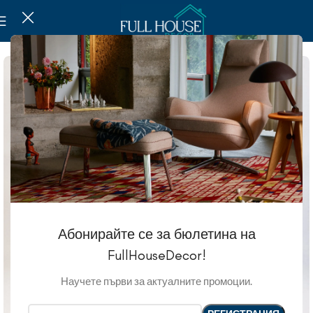
Абонирайте се за бюлетина на
FullHouseDecor!
Научете първи за актуалните промоции.