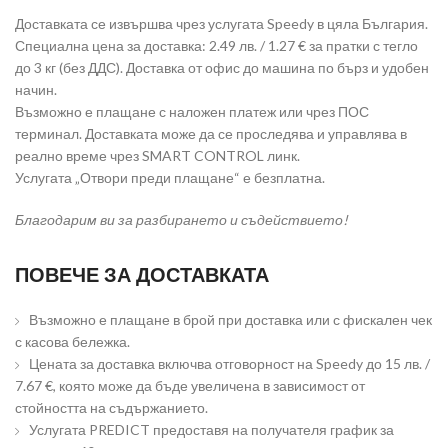
Доставката се извършва чрез услугата Speedy в цяла България.
Специална цена за доставка: 2.49 лв. / 1.27 € за пратки с тегло
до 3 кг (без ДДС). Доставка от офис до машина по бърз и удобен
начин.
Възможно е плащане с наложен платеж или чрез ПОС
терминал. Доставката може да се проследява и управлява в
реално време чрез SMART CONTROL линк.
Услугата „Отвори преди плащане“ е безплатна.
Благодарим ви за разбирането и съдействието!
ПОВЕЧЕ ЗА ДОСТАВКАТА
Възможно е плащане в брой при доставка или с фискален чек
с касова бележка.
Цената за доставка включва отговорност на Speedy до 15 лв. /
7.67 €, която може да бъде увеличена в зависимост от
стойността на съдържанието.
Услугата PREDICT предоставя на получателя график за