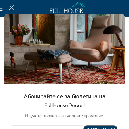
Абонирайте се за бюлетина на
FullHouseDecor!
Научете първи за актуалните промоции.