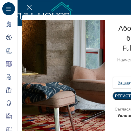
Або
б
SOLD OUT
Fu
Научет
Съглася
Услов