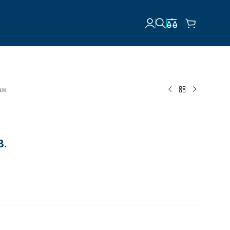
аж
В.