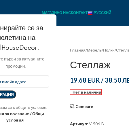
МАГАЗИН
О НАС
КОНТАКТ
РУССКИЙ
нирайте се за
юлетина на
llHouseDecor!
Главная
Мебель
Полки
Стелл
е първи за актуалните
Стеллаж
промоции.
19.68 EUR
/
38.50 Л
Нет в наличии
Compare
вам се с общите условия.
ия за ползване / Общи
условия
Артикул:
V-506-B