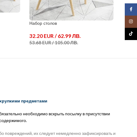
Face
Тумбоч
Insta
Набор столов
63.90 
TikTo
32.20 EUR / 62.99 ЛВ.
53.68 EUR / 105.00 ЛВ.
 хрупкими предметами
обязательно необходимо вскрыть посылку в присутствии
 содержимого.
бо повреждений, их следует немедленно зафиксировать и