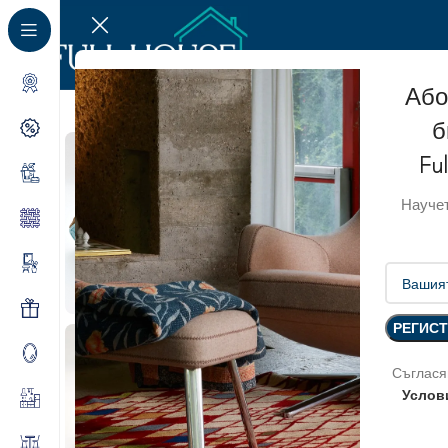
Або
б
Fu
Научет
Съглася
Услов