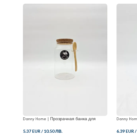
Danny Home | Прозрачная банка для
Danny Hom
хранения пищевых продуктов из стекла с
для хране
пробкой
5.37 EUR
/
10.50 ЛВ.
6.39 EUR