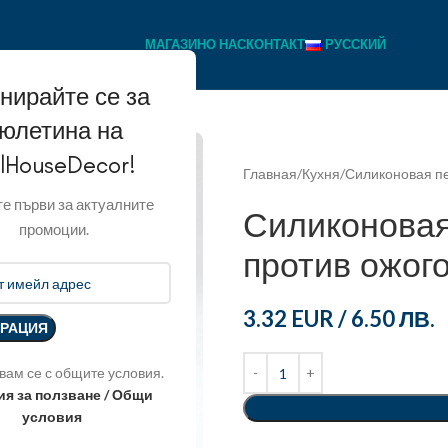
МАГАЗИН
О НАС
КОНТАКТ
РУССКИЙ
нирайте се за
юлетина на
llHouseDecor!
Главная
Кухня
Силиконовая пе
е първи за актуалните
Силиконовая
промоции.
против ожог
3.32 EUR
/
6.50 ЛВ.
вам се с общите условия.
ия за ползване / Общи
условия