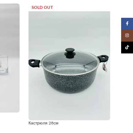
SOLD OUT
Face
Insta
TikTo
Набор 
Кастрюля 28см
121.92