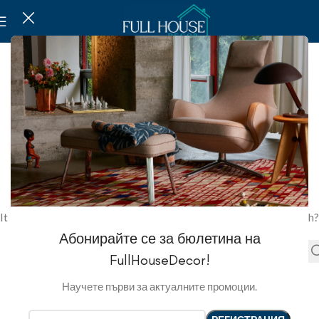
NOT FOUND
This is somewhat embarrassing, isn’t it?
It looks like nothing was found at this location. Maybe try a search?
Абонирайте се за бюлетина на
FullHouseDecor!
Научете първи за актуалните промоции.