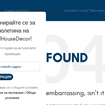
Create your first
navigation menu here
and add it to the "Main menu
нирайте се за
юлетина на
llHouseDecor!
е първи за актуалните
NOT FOUND
промоции.
вам се с общите условия.
his is somewhat embarrassing, isn’t i
ия за ползване / Общи
условия