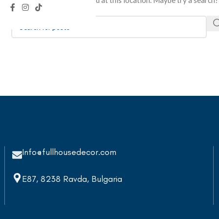
It looks like nothing was found at this location. Maybe try a search?
Info@fullhousedecor.com
E87, 8238 Ravda, Bulgaria