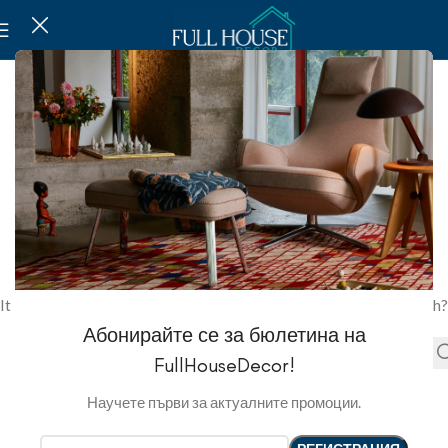
NOT FOUND
This is somewhat embarrassing, isn’t it?
It looks like nothing was found at this location. Maybe try a search?
Абонирайте се за бюлетина на
FullHouseDecor!
Научете първи за актуалните промоции.