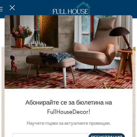
Абонирайте се за бюлетина на
FullHouseDecor!
Научете първи за актуалните промоции.