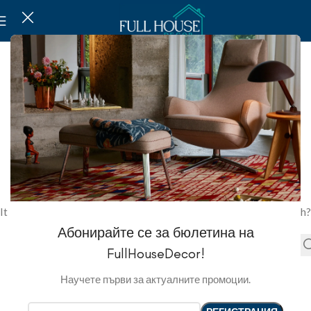
NOT FOUND
This is somewhat embarrassing, isn’t it?
It looks like nothing was found at this location. Maybe try a search?
Абонирайте се за бюлетина на
FullHouseDecor!
Научете първи за актуалните промоции.