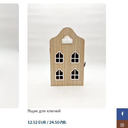
Ящик для ключей
Фонар
Face
12.52 EUR
/
24.50 ЛВ.
15.59 
Insta