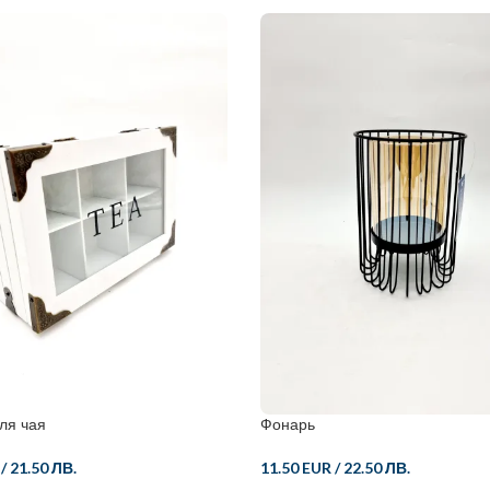
ля чая
Фонарь
/
21.50 ЛВ.
11.50 EUR
/
22.50 ЛВ.