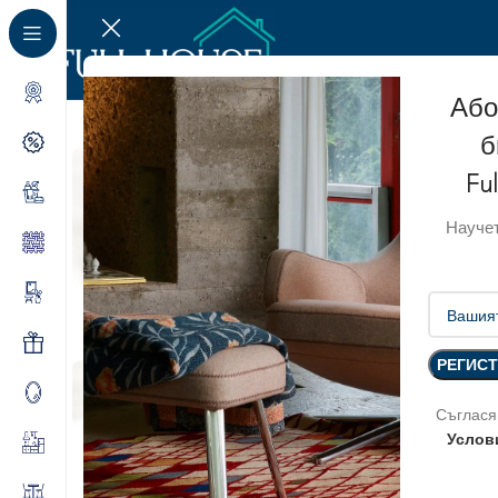
Або
б
Fu
Научет
Съглася
Услов