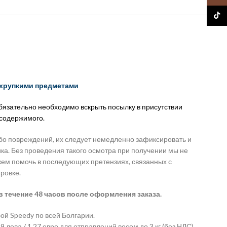
TikTo
 хрупкими предметами
обязательно необходимо вскрыть посылку в присутствии
 содержимого.
бо повреждений, их следует немедленно зафиксировать и
ка. Без проведения такого осмотра при получении мы не
жем помочь в последующих претензиях, связанных с
ровке.
в течение 48 часов после оформления заказа.
ой Speedy по всей Болгарии.
 лева / 1,27 евро для отправлений весом до 3 кг (без НДС).