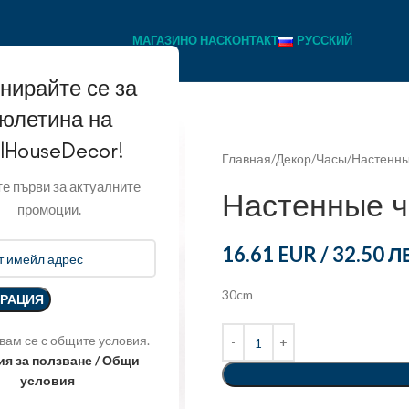
МАГАЗИН
О НАС
КОНТАКТ
РУССКИЙ
нирайте се за
юлетина на
llHouseDecor!
Главная
Декор
Часы
Настенны
е първи за актуалните
Настенные 
промоции.
16.61 EUR
/
32.50 Л
30cm
вам се с общите условия.
ия за ползване / Общи
условия