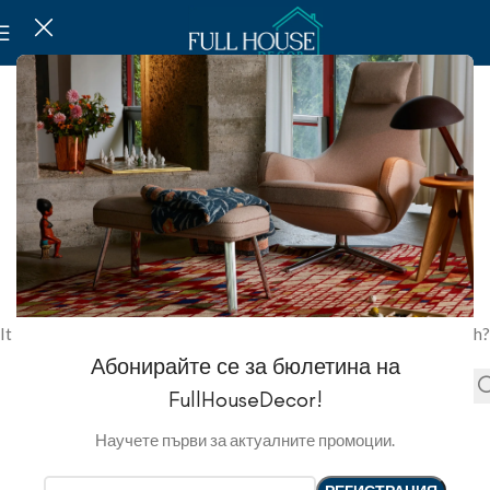
NOT FOUND
This is somewhat embarrassing, isn’t it?
It looks like nothing was found at this location. Maybe try a search?
Абонирайте се за бюлетина на
FullHouseDecor!
Научете първи за актуалните промоции.