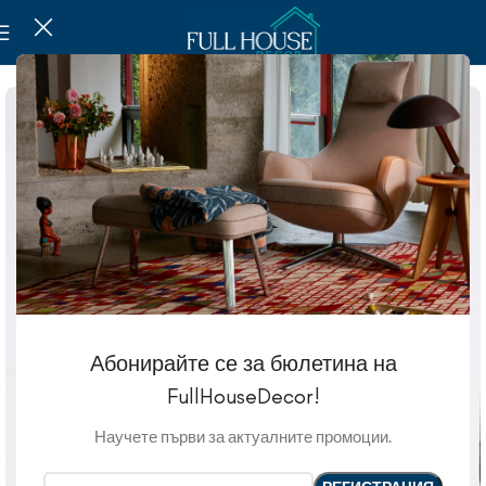
Абонирайте се за бюлетина на
FullHouseDecor!
Научете първи за актуалните промоции.