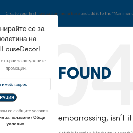
Create your first
navigation menu here
and add it to the "Main menu
нирайте се за
юлетина на
llHouseDecor!
е първи за актуалните
NOT FOUND
промоции.
вам се с общите условия.
his is somewhat embarrassing, isn’t i
ия за ползване / Общи
условия