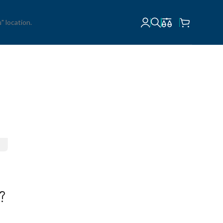
" location.
t?