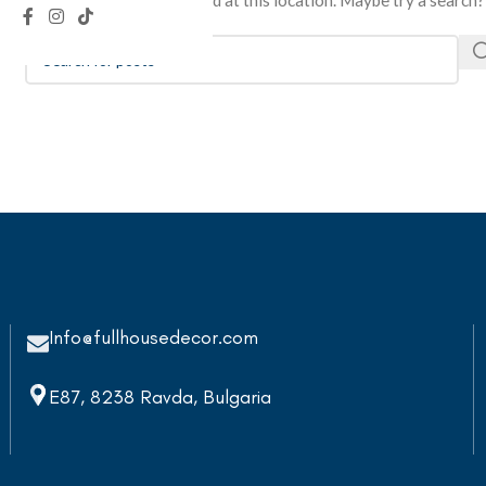
It looks like nothing was found at this location. Maybe try a search?
Info@fullhousedecor.com
E87, 8238 Ravda, Bulgaria