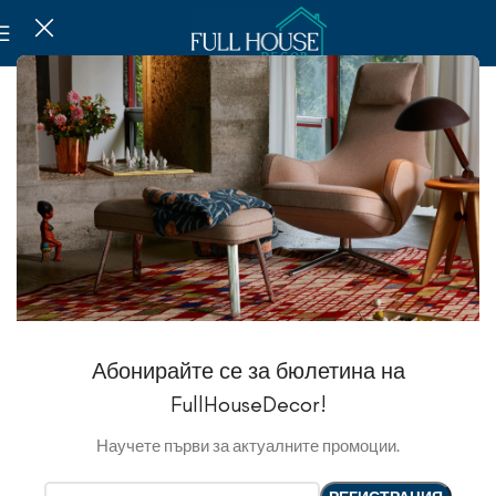
-20%
Абонирайте се за бюлетина на
FullHouseDecor!
Научете първи за актуалните промоции.