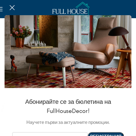
Абонирайте се за бюлетина на
FullHouseDecor!
Научете първи за актуалните промоции.