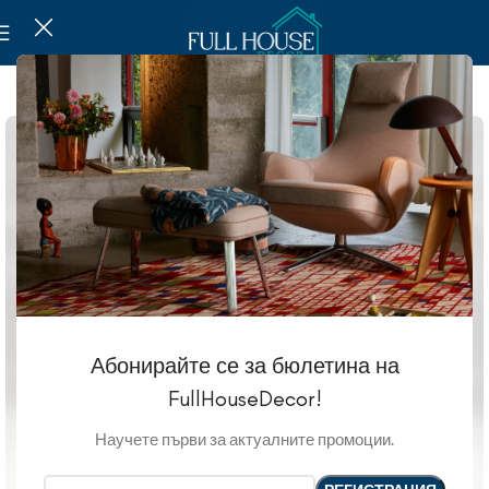
SOLD OUT
Абонирайте се за бюлетина на
FullHouseDecor!
Научете първи за актуалните промоции.