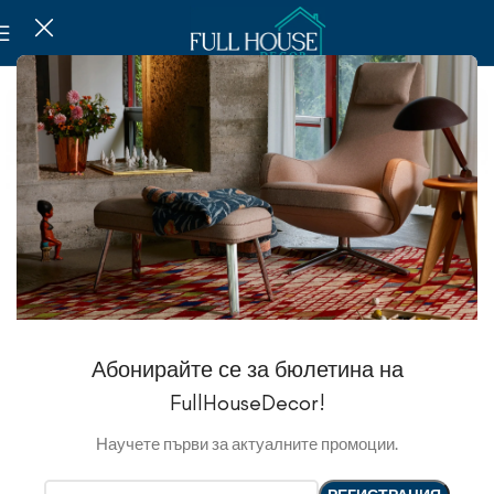
Абонирайте се за бюлетина на
FullHouseDecor!
Научете първи за актуалните промоции.