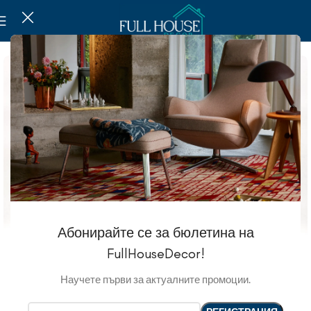
Абонирайте се за бюлетина на
FullHouseDecor!
Научете първи за актуалните промоции.