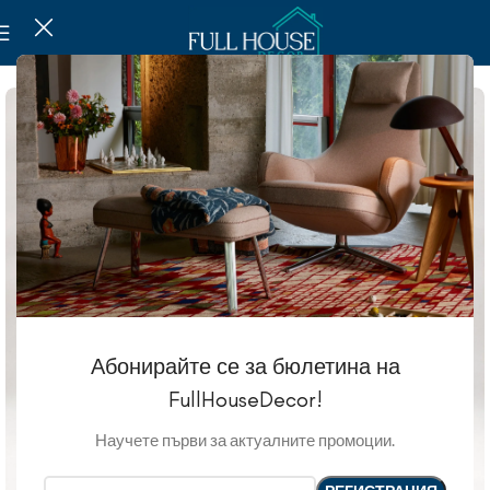
Абонирайте се за бюлетина на
FullHouseDecor!
Научете първи за актуалните промоции.