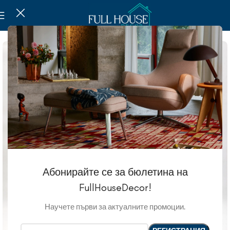
Абонирайте се за бюлетина на
FullHouseDecor!
Научете първи за актуалните промоции.