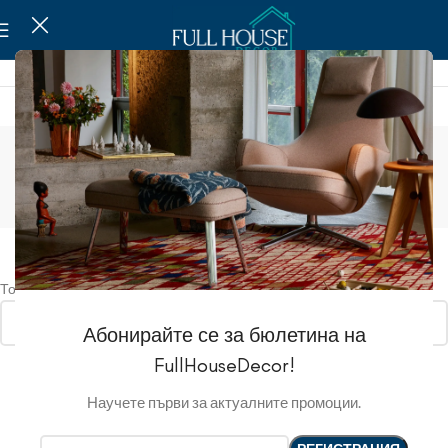
Свечи
Show sidebar
Товаров, соответствующих вашему запросу, не обнаружено.
Абонирайте се за бюлетина на
FullHouseDecor!
Научете първи за актуалните промоции.