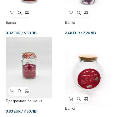
Банка
Банка
3.32 EUR
/
6.50 ЛВ.
3.68 EUR
/
7.20 ЛВ.
Прозрачная банка из
хрустящего стекла для
Банка
пищевых продуктов
3.83 EUR
/
7.50 ЛВ.