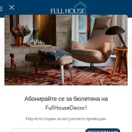
Банки и кувшины
Show sidebar
Абонирайте се за бюлетина на
FullHouseDecor!
Научете първи за актуалните промоции.