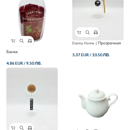
Danny Home | Прозрачная
банка для хранения
Банка
пищевых продуктов из
5.37 EUR
/
10.50 ЛВ.
стекла с пробкой
4.86 EUR
/
9.50 ЛВ.