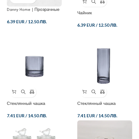
Danny Home | Прозрачные
Чайник
контейнеры для хранения
Стеклянная банка
6.39 EUR
/
12.50 ЛВ.
6.39 EUR
/
12.50 ЛВ.
Стеклянный чашка
Стеклянный чашка
7.41 EUR
/
14.50 ЛВ.
7.41 EUR
/
14.50 ЛВ.