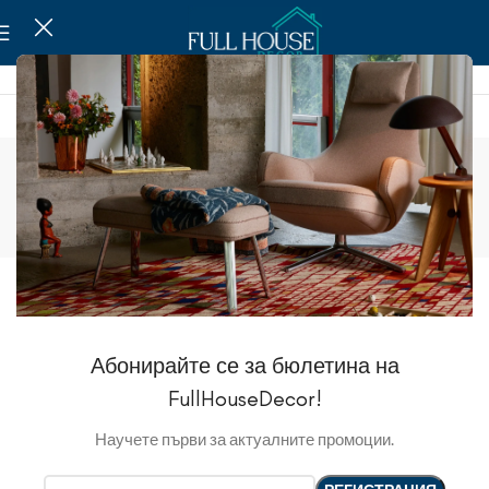
Ведра и швабры
Show sidebar
Абонирайте се за бюлетина на
FullHouseDecor!
Научете първи за актуалните промоции.