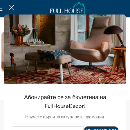
Туалетные
Ёршики
Абонирайте се за бюлетина на
FullHouseDecor!
Аксессуары для ванной
Научете първи за актуалните промоции.
Show sidebar