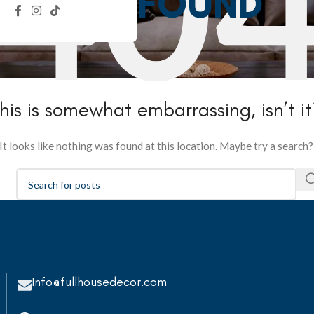
NOT FOUND
his is somewhat embarrassing, isn’t i
It looks like nothing was found at this location. Maybe try a search?
Info@fullhousedecor.com