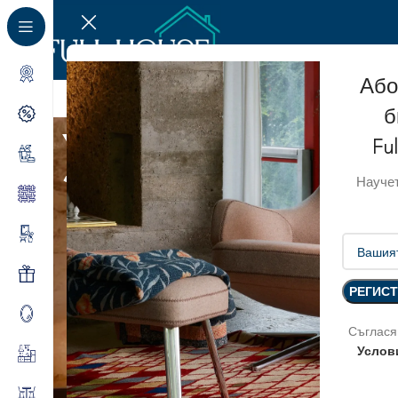
Або
б
Условия и
Fu
Научет
поло
Съглася
Услов