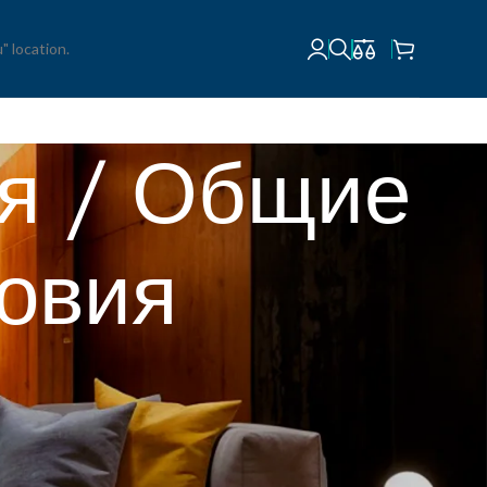
" location.
ия / Общие
овия