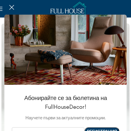
Абонирайте се за бюлетина на
FullHouseDecor!
Научете първи за актуалните промоции.