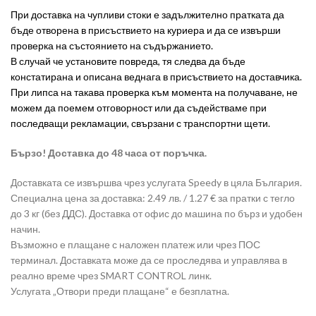
При доставка на чупливи стоки е задължително пратката да
бъде отворена в присъствието на куриера и да се извърши
проверка на състоянието на съдържанието.
В случай че установите повреда, тя следва да бъде
констатирана и описана веднага в присъствието на доставчика.
При липса на такава проверка към момента на получаване, не
можем да поемем отговорност или да съдействаме при
последващи рекламации, свързани с транспортни щети.
Бързо! Доставка до 48 часа от поръчка.
Доставката се извършва чрез услугата Speedy в цяла България.
Специална цена за доставка: 2.49 лв. / 1.27 € за пратки с тегло
до 3 кг (без ДДС). Доставка от офис до машина по бърз и удобен
начин.
Възможно е плащане с наложен платеж или чрез ПОС
терминал. Доставката може да се проследява и управлява в
реално време чрез SMART CONTROL линк.
Услугата „Отвори преди плащане“ е безплатна.