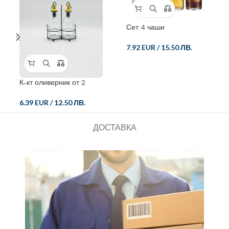
Сет 4 чаши
7.92 EUR
/
15.50 ЛВ.
К-кт оливерник от 2
части
6.39 EUR
/
12.50 ЛВ.
ДОСТАВКА