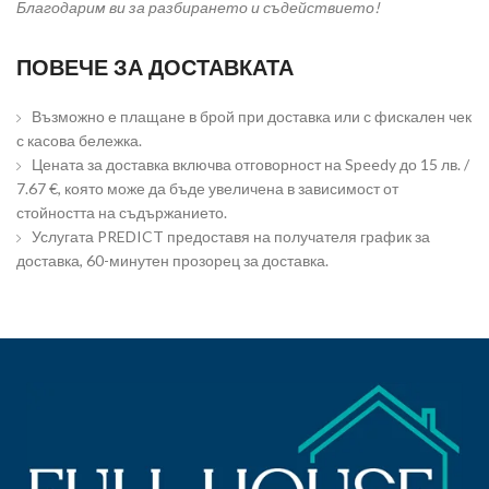
Благодарим ви за разбирането и съдействието!
ПОВЕЧЕ ЗА ДОСТАВКАТА
Възможно е плащане в брой при доставка или с фискален чек
с касова бележка.
Цената за доставка включва отговорност на Speedy до 15 лв. /
7.67 €, която може да бъде увеличена в зависимост от
стойността на съдържанието.
Услугата PREDICT предоставя на получателя график за
доставка, 60-минутен прозорец за доставка.