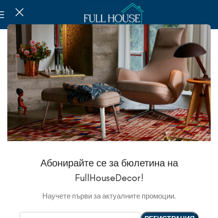
Абонирайте се за бюлетина на
FullHouseDecor!
Научете първи за актуалните промоции.