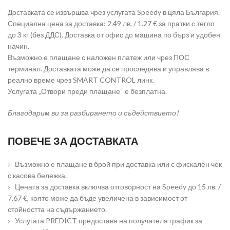
Доставката се извършва чрез услугата Speedy в цяла България.
Специална цена за доставка: 2.49 лв. / 1.27 € за пратки с тегло
до 3 кг (без ДДС). Доставка от офис до машина по бърз и удобен
начин.
Възможно е плащане с наложен платеж или чрез ПОС
терминал. Доставката може да се проследява и управлява в
реално време чрез SMART CONTROL линк.
Услугата „Отвори преди плащане“ е безплатна.
Благодарим ви за разбирането и съдействието!
ПОВЕЧЕ ЗА ДОСТАВКАТА
Възможно е плащане в брой при доставка или с фискален чек
с касова бележка.
Цената за доставка включва отговорност на Speedy до 15 лв. /
7.67 €, която може да бъде увеличена в зависимост от
стойността на съдържанието.
Услугата PREDICT предоставя на получателя график за