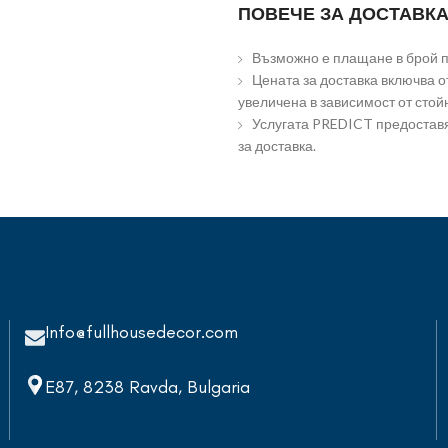
ПОВЕЧЕ ЗА ДОСТАВКА
Възможно е плащане в брой пр
Цената за доставка включва от
увеличена в зависимост от стой
Услугата PREDICT предоставя
за доставка.
Info@fullhousedecor.com
E87, 8238 Ravda, Bulgaria