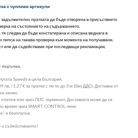
тка с чупливи артикули
е задължително пратката да бъде отворена в присъствието
оверка на състоянието на съдържанието.
, тя следва да бъде констатирана и описана веднага в
и липса на такава проверка към момента на получаване,
ст или да съдействаме при последващи рекламации,
т поръчка.
лугата Speedy в цяла България.
лв. / 1.27 € за пратки с тегло до 3 кг (без ДДС). Доставка от
ен начин.
платеж или чрез ПОС терминал. Доставката може да се
лно време чрез SMART CONTROL линк.
е“ е безплатна.
о и съдействието!