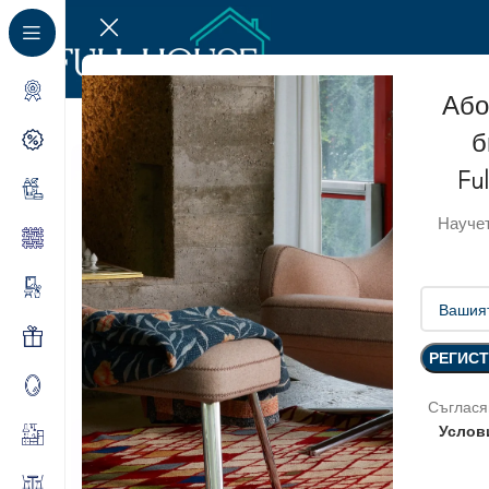
Або
б
Fu
Научет
Съглася
Услов