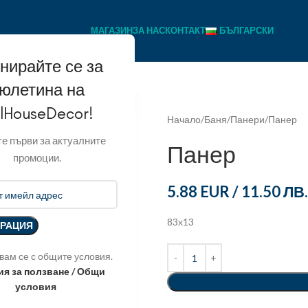
МАГАЗИН
ЗА НАС
КОНТАКТ
БЪЛГАРСКИ
нирайте се за
юлетина на
llHouseDecor!
Начало
Баня
Панери
Панер
е първи за актуалните
Панер
промоции.
5.88 EUR
/
11.50 ЛВ.
83х13
вам се с общите условия.
ия за ползване / Общи
условия