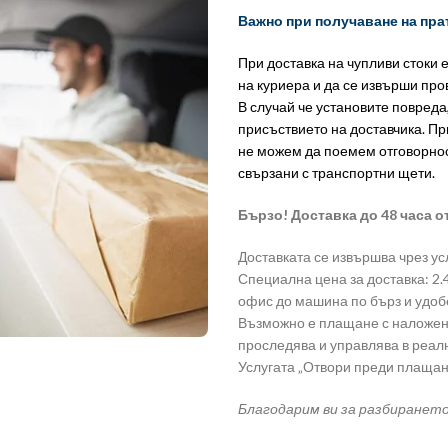
Важно при получаване на пра
При доставка на чупливи стоки 
на куриера и да се извърши пр
В случай че установите повреда
присъствието на доставчика. Пр
не можем да поемем отговорно
свързани с транспортни щети.
Бързо! Доставка до 48 часа о
Доставката се извършва чрез ус
Специална цена за доставка: 2.49 
офис до машина по бърз и удоб
Възможно е плащане с наложен 
проследява и управлява в реа
Услугата „Отвори преди плащан
Благодарим ви за разбиранет