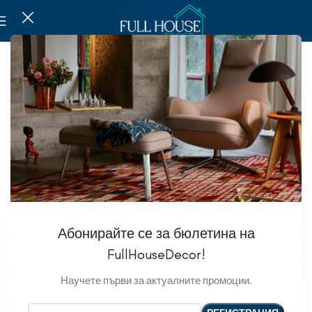
Абонирайте се за бюлетина на
FullHouseDecor!
Научете първи за актуалните промоции.