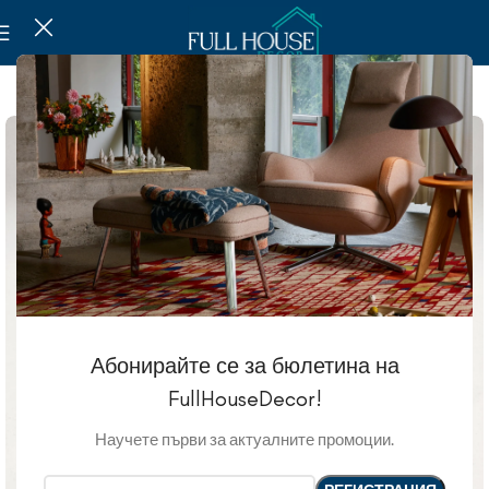
SOLD OUT
Абонирайте се за бюлетина на
FullHouseDecor!
Научете първи за актуалните промоции.