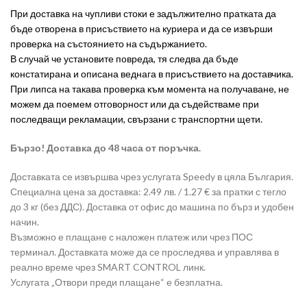
При доставка на чупливи стоки е задължително пратката да
бъде отворена в присъствието на куриера и да се извърши
проверка на състоянието на съдържанието.
В случай че установите повреда, тя следва да бъде
констатирана и описана веднага в присъствието на доставчика.
При липса на такава проверка към момента на получаване, не
можем да поемем отговорност или да съдействаме при
последващи рекламации, свързани с транспортни щети.
Бързо! Доставка до 48 часа от поръчка.
Доставката се извършва чрез услугата Speedy в цяла България.
Специална цена за доставка: 2.49 лв. / 1.27 € за пратки с тегло
до 3 кг (без ДДС). Доставка от офис до машина по бърз и удобен
начин.
Възможно е плащане с наложен платеж или чрез ПОС
терминал. Доставката може да се проследява и управлява в
реално време чрез SMART CONTROL линк.
Услугата „Отвори преди плащане“ е безплатна.