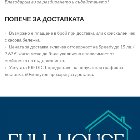
Благодарим ви за разбирането и съдействието!
ПОВЕЧЕ ЗА ДОСТАВКАТА
Възможно е плащане в брой при доставка или с фискален чек
с касова бележка.
Цената за доставка включва отговорност на Speedy до 15 лв. /
7.67 €, която може да бъде увеличена в зависимост от
стойността на съдържанието.
Услугата PREDICT предоставя на получателя график за
доставка, 60-минутен прозорец за доставка.