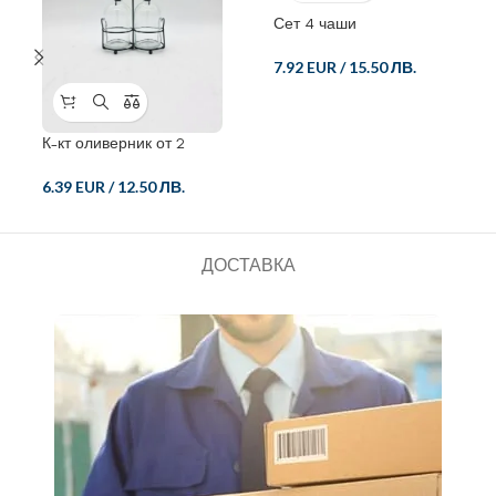
Сет 4 чаши
7.92 EUR
/
15.50 ЛВ.
К-кт оливерник от 2
части
6.39 EUR
/
12.50 ЛВ.
ДОСТАВКА