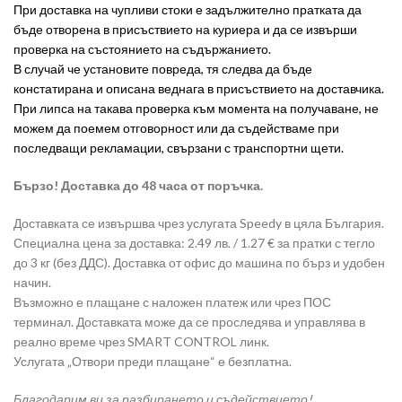
При доставка на чупливи стоки е задължително пратката да
бъде отворена в присъствието на куриера и да се извърши
проверка на състоянието на съдържанието.
В случай че установите повреда, тя следва да бъде
констатирана и описана веднага в присъствието на доставчика.
При липса на такава проверка към момента на получаване, не
можем да поемем отговорност или да съдействаме при
последващи рекламации, свързани с транспортни щети.
Бързо! Доставка до 48 часа от поръчка.
Доставката се извършва чрез услугата Speedy в цяла България.
Специална цена за доставка: 2.49 лв. / 1.27 € за пратки с тегло
до 3 кг (без ДДС). Доставка от офис до машина по бърз и удобен
начин.
Възможно е плащане с наложен платеж или чрез ПОС
терминал. Доставката може да се проследява и управлява в
реално време чрез SMART CONTROL линк.
Услугата „Отвори преди плащане“ е безплатна.
Благодарим ви за разбирането и съдействието!