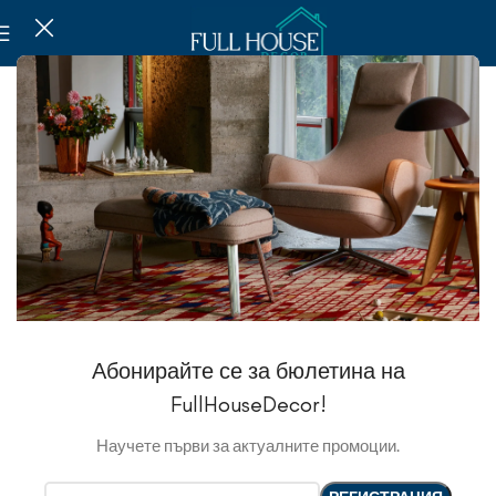
SOLD OUT
Абонирайте се за бюлетина на
FullHouseDecor!
Научете първи за актуалните промоции.