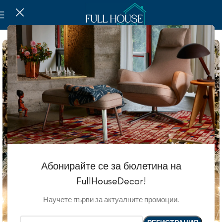
Абонирайте се за бюлетина на
FullHouseDecor!
Научете първи за актуалните промоции.