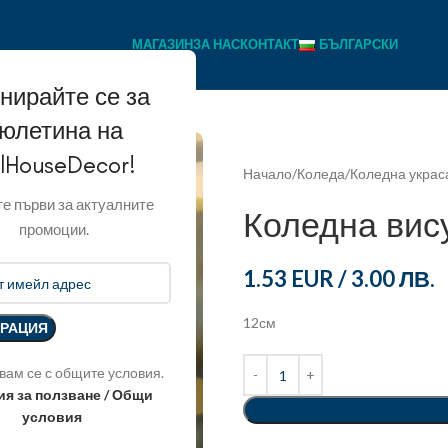
МАГАЗИН
ЗА НАС
КОНТАКТ
БЪЛГАРСКИ
нирайте се за
юлетина на
llHouseDecor!
Начало
Коледа
Коледна украса
е първи за актуалните
Коледна вис
промоции.
1.53 EUR
/
3.00 ЛВ.
12см
вам се с общите условия.
ия за ползване / Общи
условия