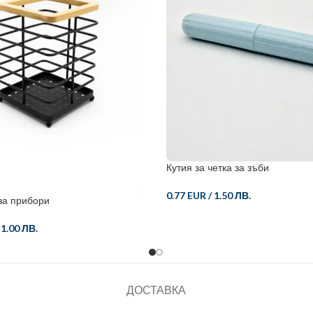
Кутия за четка за зъби
0.77 EUR
/
1.50 ЛВ.
за прибори
/
1.00 ЛВ.
ДОСТАВКА