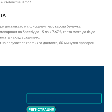
о и съдействието!
ТА
и доставка или с фискален чек с касова бележка.
говорност на Speedy до 15 лв. / 7.67 €, която може да бъде
ността на съдържанието.
 на получателя график за доставка, 60-минутен прозорец