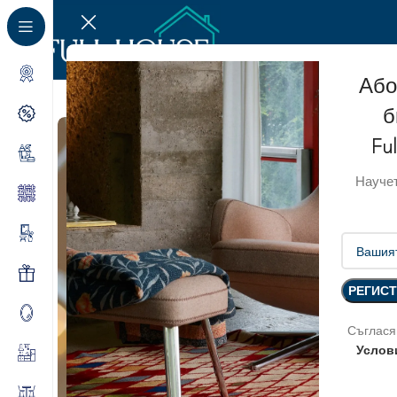
Або
б
Fu
Научет
Съглася
Услов