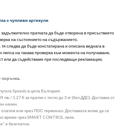
тка с чупливи артикули
е задължително пратката да бъде отворена в присъствието
оверка на състоянието на съдържанието.
, тя следва да бъде констатирана и описана веднага в
и липса на такава проверка към момента на получаване,
ст или да съдействаме при последващи рекламации,
т поръчка.
лугата Speedy в цяла България.
лв. / 1.27 € за пратки с тегло до 3 кг (без ДДС). Доставка от
ен начин.
платеж или чрез ПОС терминал. Доставката може да се
лно време чрез SMART CONTROL линк.
е“ е безплатна.