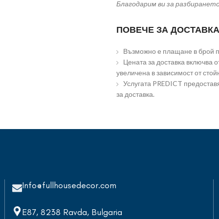
Благодарим ви за разбиранет
ПОВЕЧЕ ЗА ДОСТАВКА
Възможно е плащане в брой пр
Цената за доставка включва от
увеличена в зависимост от стой
Услугата PREDICT предоставя
за доставка.
Info@fullhousedecor.com
E87, 8238 Ravda, Bulgaria