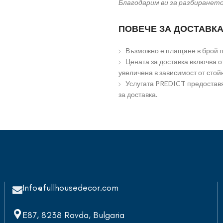
Благодарим ви за разбиранет
ПОВЕЧЕ ЗА ДОСТАВКА
Възможно е плащане в брой пр
Цената за доставка включва от
увеличена в зависимост от стой
Услугата PREDICT предоставя
за доставка.
Info@fullhousedecor.com
E87, 8238 Ravda, Bulgaria