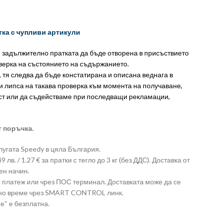
тка с чупливи артикули
е задължително пратката да бъде отворена в присъствието
оверка на състоянието на съдържанието.
, тя следва да бъде констатирана и описана веднага в
и липса на такава проверка към момента на получаване,
ст или да съдействаме при последващи рекламации,
т поръчка.
лугата Speedy в цяла България.
лв. / 1.27 € за пратки с тегло до 3 кг (без ДДС). Доставка от
ен начин.
платеж или чрез ПОС терминал. Доставката може да се
лно време чрез SMART CONTROL линк.
е“ е безплатна.