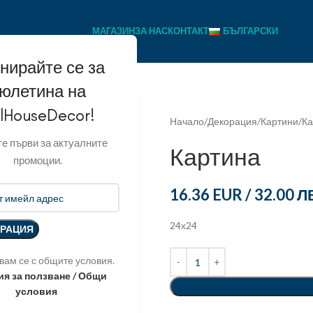
МАГАЗИН
ЗА НАС
КОНТАКТ
БЪЛГАРСКИ
нирайте се за
юлетина на
llHouseDecor!
Начало
Декорация
Картини
Ка
е първи за актуалните
Картина
промоции.
16.36 EUR
/
32.00 Л
24х24
вам се с общите условия.
ия за ползване / Общи
условия