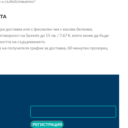
о и съдействието!
ТА
и доставка или с фискален чек с касова бележка.
говорност на Speedy до 15 лв. / 7.67 €, която може да бъде
ността на съдържанието.
 на получателя график за доставка, 60-минутен прозорец