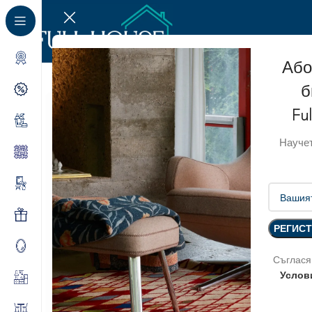
Або
б
Fu
Научет
Съглася
Услов