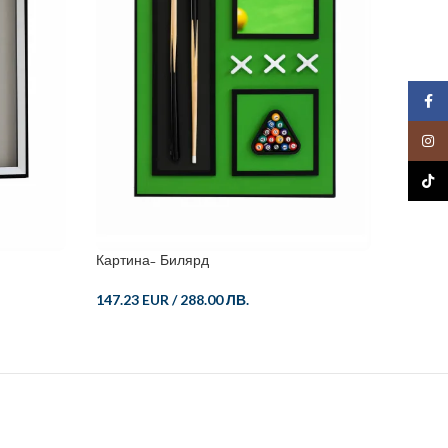
Face
Insta
TikTo
Картина- Билярд
Картин
147.23 EUR
/
288.00 ЛВ.
138.02