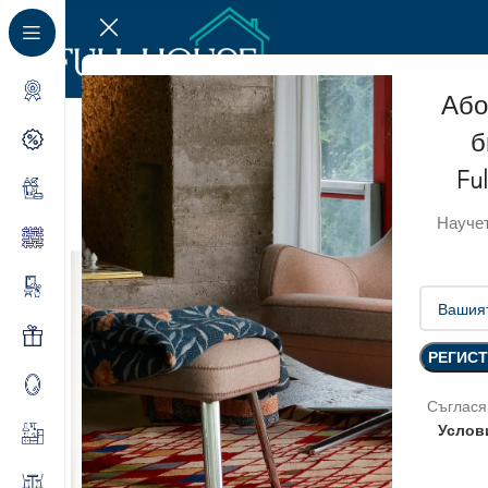
Або
б
Fu
Научет
Съглася
Услов