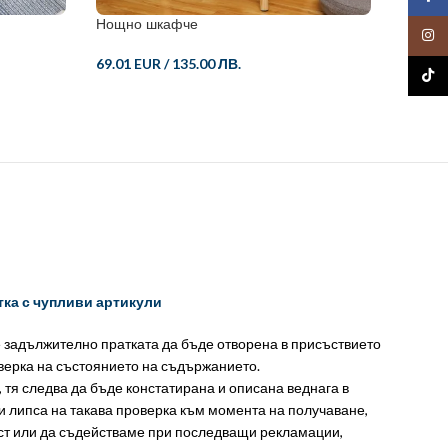
Нощно шкафче
Бамбук
Insta
69.01 EUR
/
135.00 ЛВ.
88.18 
TikTo
тка с чупливи артикули
е задължително пратката да бъде отворена в присъствието
оверка на състоянието на съдържанието.
, тя следва да бъде констатирана и описана веднага в
и липса на такава проверка към момента на получаване,
ст или да съдействаме при последващи рекламации,