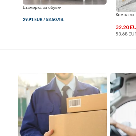
Етажерка за обувки
Комплект 
29.91 EUR
/
58.50 ЛВ.
32.20 EU
53.68 EUR