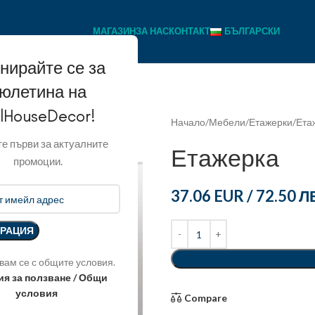
МАГАЗИН
ЗА НАС
КОНТАКТ
БЪЛГАРСКИ
нирайте се за
юлетина на
llHouseDecor!
Начало
Мебели
Етажерки
Ета
е първи за актуалните
Етажерка
промоции.
37.06 EUR
/
72.50 Л
вам се с общите условия.
ия за ползване / Общи
условия
Compare