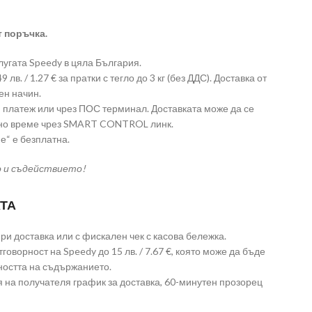
т поръчка.
лугата Speedy в цяла България.
лв. / 1.27 € за пратки с тегло до 3 кг (без ДДС). Доставка от
ен начин.
платеж или чрез ПОС терминал. Доставката може да се
лно време чрез SMART CONTROL линк.
е“ е безплатна.
о и съдействието!
ТА
и доставка или с фискален чек с касова бележка.
говорност на Speedy до 15 лв. / 7.67 €, която може да бъде
ността на съдържанието.
 на получателя график за доставка, 60-минутен прозорец