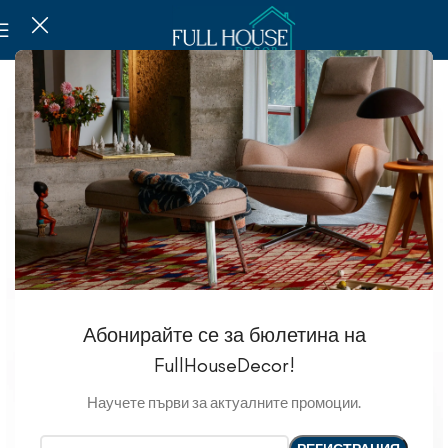
-30%
Абонирайте се за бюлетина на
FullHouseDecor!
Научете първи за актуалните промоции.