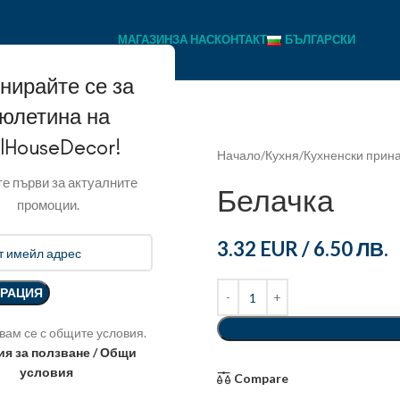
МАГАЗИН
ЗА НАС
КОНТАКТ
БЪЛГАРСКИ
нирайте се за
юлетина на
llHouseDecor!
Начало
Кухня
Кухненски прин
е първи за актуалните
Белачка
промоции.
3.32 EUR
/
6.50 ЛВ.
вам се с общите условия.
ия за ползване / Общи
условия
Compare