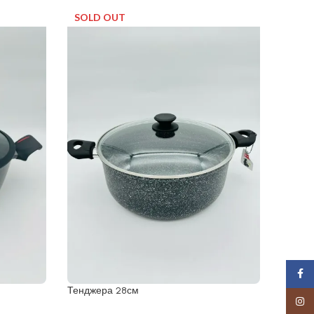
SOLD OUT
SOLD
Face
Тенджера 28см
Тендж
Insta