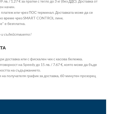
лв. / 1.27 € за пратки с тегло до 3 кг (без ДДС). Доставка от
ен начин.
платеж или чрез ПОС терминал. Доставката може да се
лно време чрез SMART CONTROL линк.
е“ е безплатна.
о и съдействието!
ТА
и доставка или с фискален чек с касова бележка.
говорност на Speedy до 15 лв. / 7.67 €, която може да бъде
ността на съдържанието.
 на получателя график за доставка, 60-минутен прозорец