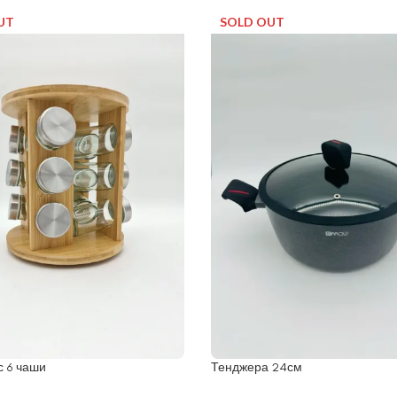
UT
SOLD OUT
с 6 чаши
Тенджера 24см