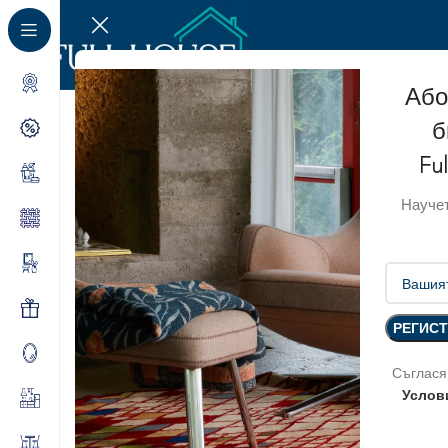
Або
б
Fu
Научет
Съглася
Услов