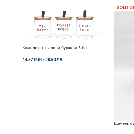
SOLD O
Комплект стъклени буркани 3 бр
14.57 EUR
/
28.50 ЛВ.
К-кт кана 