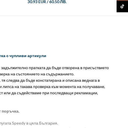
30.93 EUR
/
60.50 ЛВ.
31.95 
TikTo
тка с чупливи артикули
е задължително пратката да бъде отворена в присъствието
оверка на състоянието на съдържанието.
, тя следва да бъде констатирана и описана веднага в
и липса на такава проверка към момента на получаване,
ст или да съдействаме при последващи рекламации,
т поръчка.
лугата Speedy в цяла България.