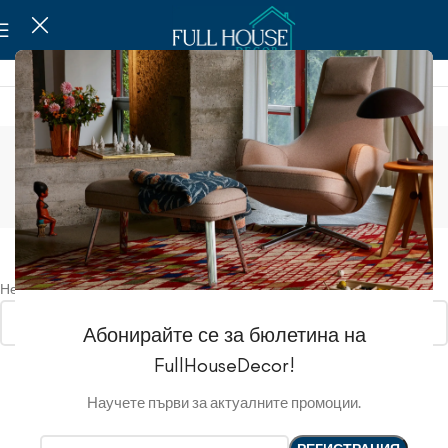
Елхи
Show sidebar
Не бяха намерени продукти, отговарящи на критериите Ви.
Абонирайте се за бюлетина на
FullHouseDecor!
Научете първи за актуалните промоции.